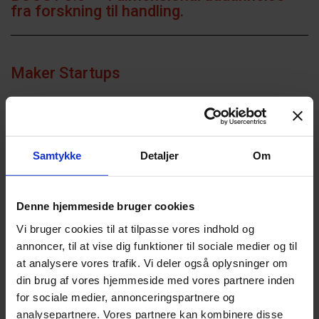
fra forskning til handling.
Maker Startups
INDOPED
Samtykke
Detaljer
Om
Entreprenørskab i det udvidede
Denne hjemmeside bruger cookies
læringsrum
Vi bruger cookies til at tilpasse vores indhold og
annoncer, til at vise dig funktioner til sociale medier og til
at analysere vores trafik. Vi deler også oplysninger om
Karrierefokus – i og efter gymnasiet
din brug af vores hjemmeside med vores partnere inden
for sociale medier, annonceringspartnere og
analysepartnere. Vores partnere kan kombinere disse