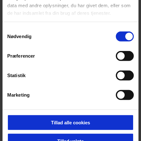
data med andre oplysninger, du har givet dem, eller som
SInnDesign – Sustainable Innovation
de har indsamlet fra din brug af deres tjenester.
Through Design
Samtykkevalg
Nødvendig
Viden til virksomheder i Region Sjælland
(ViiRS)
Præferencer
Projekt hånd i hånd – det udvidede
Statistik
læringsrum
Marketing
Erhverv ind i uddannelserne
Tillad alle cookies
VIS FLERE
Tillad valgte