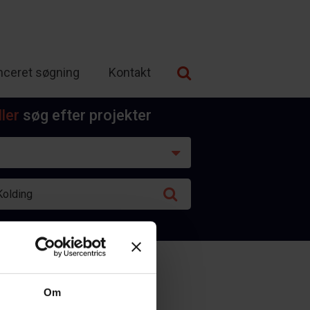
nceret søgning
Kontakt
ller
søg efter projekter
Om