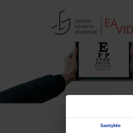
Hop til indhold
Søgefe
Samtykke