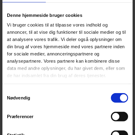
Vis printervenlig udgave
Denne hjemmeside bruger cookies
Vi bruger cookies til at tilpasse vores indhold og
annoncer, til at vise dig funktioner til sociale medier og til
Vidensprodukter
at analysere vores trafik. Vi deler også oplysninger om
din brug af vores hjemmeside med vores partnere inden
Password security and game-based learning_WP
for sociale medier, annonceringspartnere og
project
analysepartnere. Vores partnere kan kombinere disse
Password security and game-based learning_WP
data med andre oplysninger, du har givet dem, eller som
Studenterinvolvering
de har indsamlet fra din brug af deres tjenester.
Samtykkevalg
Nødvendig
Se andre projekter i samme tema
Præferencer