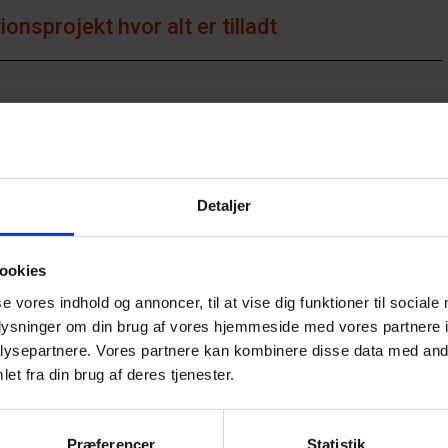
ionsprojekt hvor alt er tilladt
nnovation Through Design
r Zealand
Detaljer
ookies
 i det Offentlige Rum
se vores indhold og annoncer, til at vise dig funktioner til sociale
oplysninger om din brug af vores hjemmeside med vores partnere i
ysepartnere. Vores partnere kan kombinere disse data med andr
dlingskoncept til Køge Museum
et fra din brug af deres tjenester.
Præferencer
Statistik