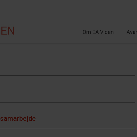
Om EA Viden
Ava
lt
g samarbejde