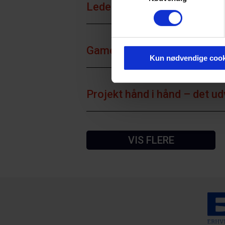
Ledelse af projektarbejdsf
Game Hub Scandinavia
Kun nødvendige cook
Projekt hånd i hånd – det u
VIS FLERE