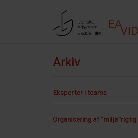
Hop til indhold
Søgefe
Arkiv
Eksperter i teams
Organisering af “miljø”rigti