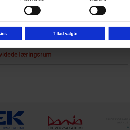
ormen hos SMV’er
ies
Tillad valgte
dvidede læringsrum