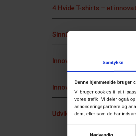
4 Hvide T-shirts – et innovat
SInnDesign – Sustainable I
Innovative Logistics Cluste
Samtykke
Denne hjemmeside bruger c
Innovativ Digital Formidling
Vi bruger cookies til at tilpas
vores trafik. Vi deler også 
annonceringspartnere og anal
Udvikling af digitalt formi
dem, eller som de har indsaml
Samtykkevalg
Nødvendig