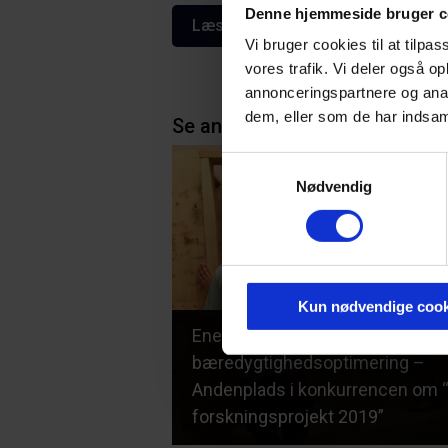
Denne hjemmeside bruger c
Læs mere om projektet her
Vi bruger cookies til at tilpas
vores trafik. Vi deler også 
annonceringspartnere og anal
dem, eller som de har indsaml
Se andre projekter i samme t
Samtykkevalg
Nødvendig
Kun nødvendige cook
Energiteknisk
bæredygtighedsoptimering –
Andenplads i konkurrencen om 
forskningsprojekt 2019”