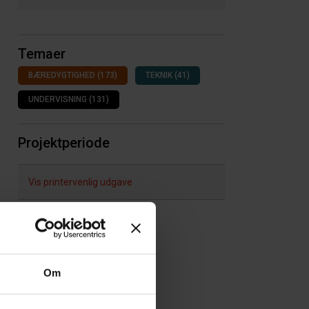
Temaer
BÆREDYGTIGHED (173)
TEKNIK (41)
UNDERVISNING (131)
Projektperiode
Vis printervenlig udgave
Om