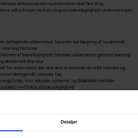
tekniske erhvervsakademiuddannelser skal føre til ny
terne udfordringer med at integrere bæredygtighed i undervisningen
 de deltagende uddannelser, herunder kortlægning af nuværende
i learning factories
egrationen af bæredygtighed i tekniske uddannelser gennem learning
og akademisk litteratur
øb for undervisere, der skal lære at anvende de rette tekniske og
ed som læringsmål i tekniske fag
visningsforløb, hvor tekniske systemer og didaktiske metoder
skontekst med fokus på bæredygtighed
ge undervisningsforløb på de deltagende institutioner og en forventet
hvervsakademiuddannelser, som kan videreføres og deles med andre
nternationalt.
Detaljer
ovo Nordisk Fonden.