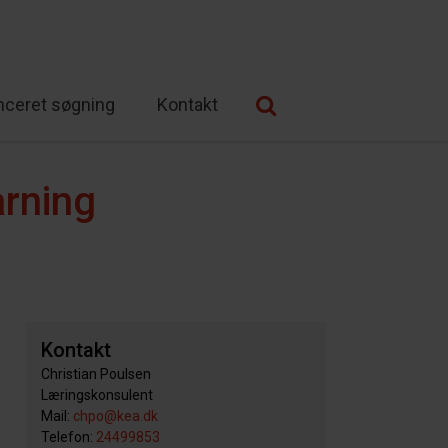
nceret søgning
Kontakt
arning
Kontakt
Christian Poulsen
Læringskonsulent
Mail:
chpo@kea.dk
Telefon:
24499853