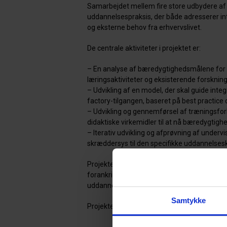
Samarbejdet mellem fire store udbydere af 
uddannelsespraksis, der både adresserer in
og eksterne behov fra erhvervslivet.
De centrale aktiviteter i projektet er:
– En analyse af bæredygtighedsmålene for
læringsaktiviteter og eksisterende forskning 
– Udvikling af en model, der skal guide int
factory-tilgangen, baseret på best practice 
– Udvikling og gennemførsel af træningsforl
didaktiske virkemidler til at nå bæredygtigh
– Iterativ udvikling og afprøvning af under
skræddersys til den specifikke uddannelse
Projektet vil resultere i en række tværfagli
forankring af bæredygtighed i tekniske er
uddannelsesinstitutioner både nationalt og i
Samtykke
Projektet er støttet med 6 mio. kroner af N