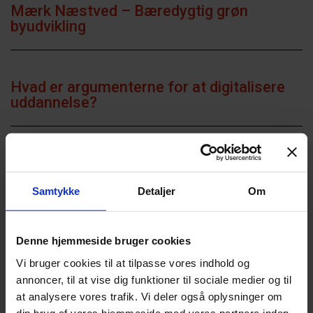
Mærk Næstved – Bæredygtig grøn
byudvikling
Hvad er argumenterne for at digitalisere
uddannelse?
Maker Startups
Samtykke
Detaljer
Om
Augmented Reality i CAD
Denne hjemmeside bruger cookies
Vi bruger cookies til at tilpasse vores indhold og
annoncer, til at vise dig funktioner til sociale medier og til
Omnichannel – E-business technology and
at analysere vores trafik. Vi deler også oplysninger om
entrepreneurship
din brug af vores hjemmeside med vores partnere inden