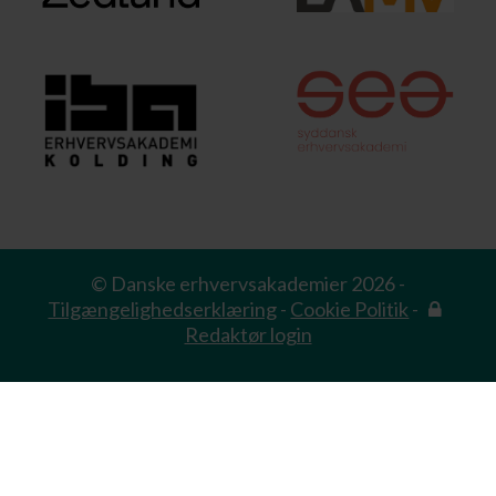
© Danske erhvervsakademier 2026 -
Tilgængelighedserklæring
-
Cookie Politik
-
Redaktør login