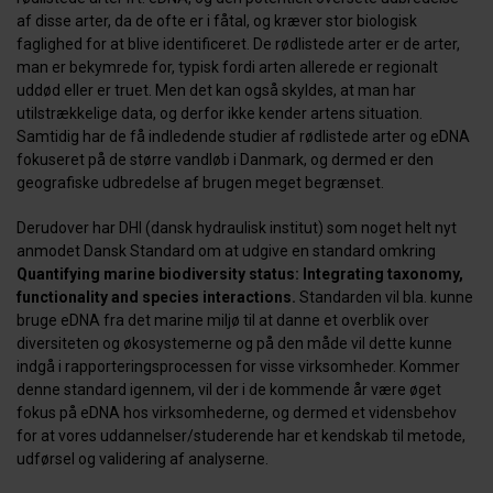
af disse arter, da de ofte er i fåtal, og kræver stor biologisk
faglighed for at blive identificeret. De rødlistede arter er de arter,
man er bekymrede for, typisk fordi arten allerede er regionalt
uddød eller er truet. Men det kan også skyldes, at man har
utilstrækkelige data, og derfor ikke kender artens situation.
Samtidig har de få indledende studier af rødlistede arter og eDNA
fokuseret på de større vandløb i Danmark, og dermed er den
geografiske udbredelse af brugen meget begrænset.
Derudover har DHI (dansk hydraulisk institut) som noget helt nyt
anmodet Dansk Standard om at udgive en standard omkring
Quantifying marine biodiversity status: Integrating taxonomy,
functionality and species interactions.
Standarden vil bla. kunne
bruge eDNA fra det marine miljø til at danne et overblik over
diversiteten og økosystemerne og på den måde vil dette kunne
indgå i rapporteringsprocessen for visse virksomheder. Kommer
denne standard igennem, vil der i de kommende år være øget
fokus på eDNA hos virksomhederne, og dermed et vidensbehov
for at vores uddannelser/studerende har et kendskab til metode,
udførsel og validering af analyserne.