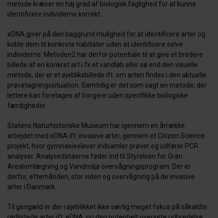
metode kræver en høj grad af biologisk faglighed for at kunne
identificere individerne korrekt.
eDNA giver på den baggrund mulighed for at identificere arter og
koble dem til konkrete habitater uden at identificere selve
individerne. Metoden
2
har derfor potentiale til at give et bredere
billede af en konkret art i fx et vandløb eller sø end den visuelle
metode, der er et øjebliksbillede ift. om arten findes i den aktuelle
prøvetagningssituation. Samtidig er det som sagt en metode, der
lettere kan foretages af borgere uden specifikke biologiske
færdigheder.
Statens Naturhistoriske Museum har igennem en årrække
arbejdet med eDNA ift. invasive arter, gennem et Citizen Science
projekt, hvor gymnasieelever indsamler prøver og udfører PCR
analyser. Analysedataerne føder ind til Styrelsen for Grøn
Arealomlægning og Vandmiljø overvågningsprogram. Der er
derfor, efterhånden, stor viden og overvågning på de invasive
arter i Danmark.
Til gengæld er der i øjeblikket ikke særlig meget fokus på såkaldte
rødlistede arter ift. eDNA, og den potentielt oversete udbredelse