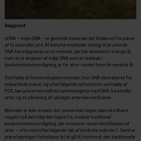
Baggrund
eDNA – miljø-DNA – er genetisk materiale der findes ud fra prøver
af fx vand eller jord. At benytte molekylær biologi til at udvinde
DNA fra miljøprøver, er en metode, der har eksisteret i mange år,
men at se analyser af miljø-DNA som et redskab i
biodiversitetsovervågning, er for alvor vundet frem de seneste år.
Ved hjælp af bioteknologiske metoder, hvor DNA ekstraheres fra
indsamlede prøver, og efterfølgende opformeres ved hjælp af
PCR, kan prøvernes indhold sammenlignes med DNA fra kendte
arter, og en påvisning af udvalgte arter kan verificeres.
Metoden er ikke-invasiv, dvs. prøven kan tages uden at influere
negativt på det miljø den tages fra, modsat traditionel
biodiversitetsovervågning, der involverer visuel identifikation af
arter – ofte med efterfølgende tab af konkrete individer
1
. Dertil er
prøvetagningen forholdsvis let at gå til, hvorimod den traditionelle