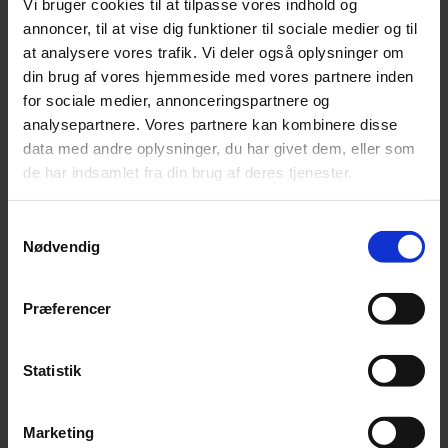
Topcons normative database – en
Vi bruger cookies til at tilpasse vores indhold og
evaluering af klinisk anvendelighed
annoncer, til at vise dig funktioner til sociale medier og til
at analysere vores trafik. Vi deler også oplysninger om
din brug af vores hjemmeside med vores partnere inden
for sociale medier, annonceringspartnere og
Extended shelf-life of cut leafy greens by
analysepartnere. Vores partnere kan kombinere disse
BioSolutions (Greenleaf)
data med andre oplysninger, du har givet dem, eller som
de har indsamlet fra din brug af deres tjenester.
Inkludér de ekskluderede: En undersøgelse
Samtykkevalg
af mulighederne for inklusion af
Nødvendig
neurodivergente personer (ADHD
OG/ELLER AUTISME) fra et
virksomhedsperspektiv – Et forstudie
Præferencer
Statistik
Fishsafe
Marketing