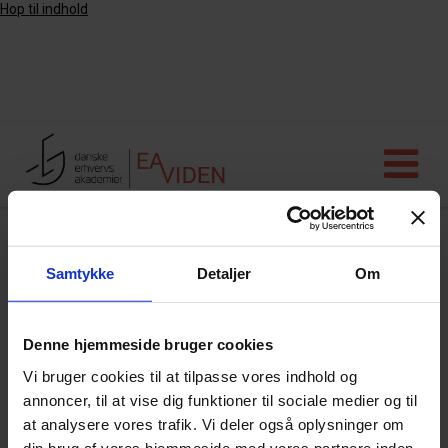
Hop til indhold
Arkiv
Samtykke
Detaljer
Om
Denne hjemmeside bruger cookies
IoT in the health sector
Vi bruger cookies til at tilpasse vores indhold og
annoncer, til at vise dig funktioner til sociale medier og til
at analysere vores trafik. Vi deler også oplysninger om
ADHD og samsyn – kan sammenhængen
din brug af vores hjemmeside med vores partnere inden