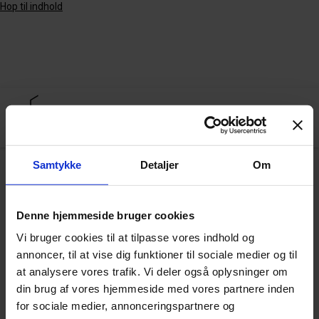
Hop til indhold
Samtykke
Detaljer
Om
Arkiv
Denne hjemmeside bruger cookies
Vi bruger cookies til at tilpasse vores indhold og
Developing food innovation capacity in the
annoncer, til at vise dig funktioner til sociale medier og til
South Baltic Region
at analysere vores trafik. Vi deler også oplysninger om
din brug af vores hjemmeside med vores partnere inden
for sociale medier, annonceringspartnere og