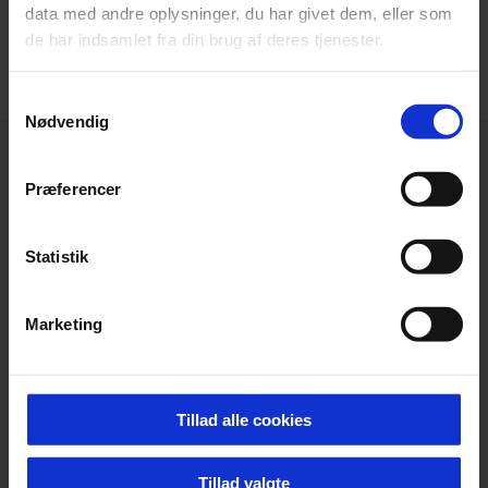
data med andre oplysninger, du har givet dem, eller som
VIS FLERE
de har indsamlet fra din brug af deres tjenester.
Samtykkevalg
Nødvendig
Præferencer
Statistik
Marketing
Tillad alle cookies
Tillad valgte