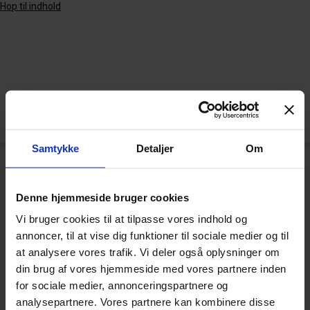
Hop til indhold
Samtykke
Detaljer
Om
Arkiv
Denne hjemmeside bruger cookies
Vi bruger cookies til at tilpasse vores indhold og
annoncer, til at vise dig funktioner til sociale medier og til
BOOST 3.0 – 4 dimensional uddannelse –
at analysere vores trafik. Vi deler også oplysninger om
fra forskning til handling.
din brug af vores hjemmeside med vores partnere inden
for sociale medier, annonceringspartnere og
analysepartnere. Vores partnere kan kombinere disse