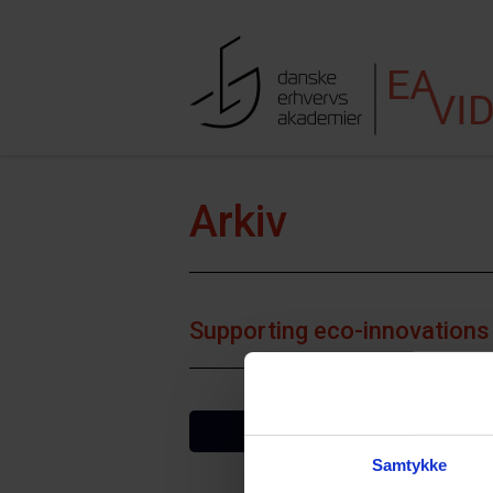
Hop til indhold
Søgefe
Arkiv
Supporting eco-innovations
VIS FLERE
Samtykke