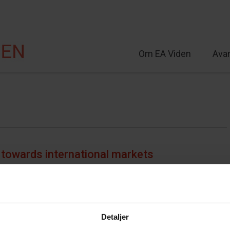
Om EA Viden
Ava
lt
 towards international markets
Detaljer