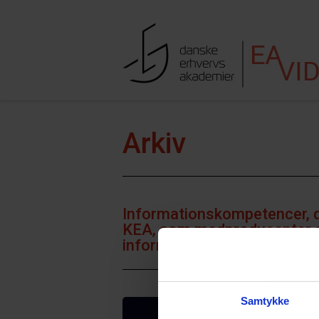
Hop til indhold
Søgefe
Arkiv
Informationskompetencer, d
KEA, som medproducenter af
informationskompetencer
Samtykke
VIS FLERE