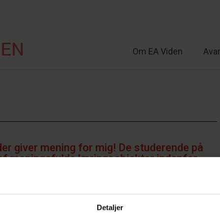
Om EA Viden
Ava
lt
er giver mening for mig! De studerende på
 meningsfulde læringsobjekter indenfor
Detaljer