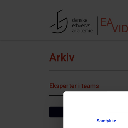
Hop til indhold
Søgefe
Arkiv
Eksperter i teams
VIS FLERE
Samtykke