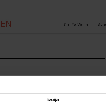
Om EA Viden
Ava
lt
Detaljer