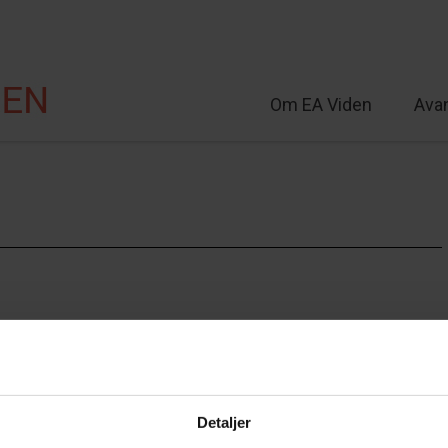
Om EA Viden
Ava
lt
Detaljer