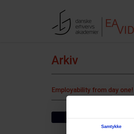
Hop til indhold
Søgefe
Arkiv
Employability from day one!
VIS FLERE
Samtykke