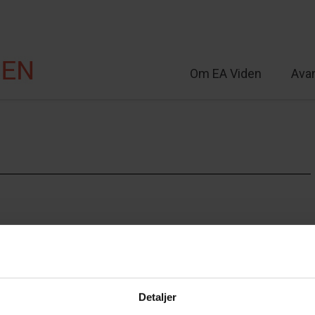
Om EA Viden
Ava
lt
Detaljer