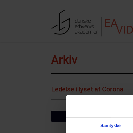
Hop til indhold
Søgefe
Arkiv
Ledelse i lyset af Corona
VIS FLERE
Samtykke