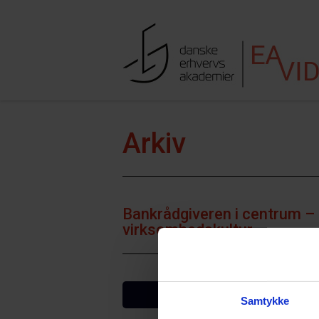
Hop til indhold
Søgefe
Arkiv
Bankrådgiveren i centrum – 
virksomhedskultur
VIS FLERE
Samtykke