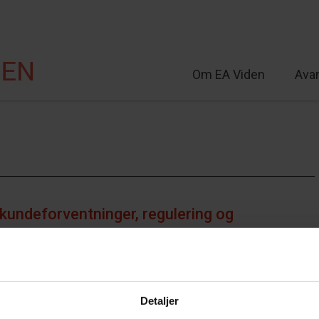
Om EA Viden
Ava
lt
kundeforventninger, regulering og
Detaljer