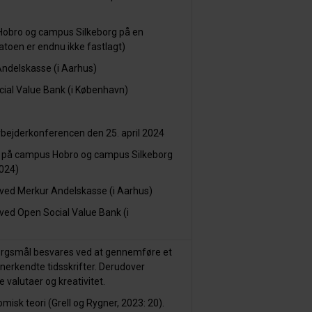
obro og campus Silkeborg på en
oen er endnu ikke fastlagt)
ndelskasse (i Aarhus)
al Value Bank (i København)
bejderkonferencen den 25. april 2024
er på campus Hobro og campus Silkeborg
024)
ved Merkur Andelskasse (i Aarhus)
ved Open Social Value Bank (i
ørgsmål
besvares ved at
gennemføre et
 anerkendte tidsskrifter. Derudover
e valutaer og kreativitet
.
isk teori (Grell og Rygner, 2023: 20).