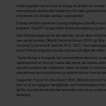
Undersøgelsen starter med at afsøge de artikler om sociale v
internationalt anerkendte tidsskrifter. Dernæst gennemføre
litteraturen om sociale valutaer
og
kreativitet.
Endelig benyttes generativ kunstig intelligens (GenAI) ved at
projektet. ChatGPT bruges både til litteratursøgning og som 
Som litteratursøgning har den allerede vist sit værd ved at hen
new social currency’
(World Economic Forum, 2015) og
’Why 
Currency’
(Lawrence R. Samuel, Ph.D., 2021).
Som sparringspa
ved at forklare begrebet sociale valutaer på følgende måde:
”Social Money er et begreb, der sammenfletter økonomi, sociale
repræsenterer en form for valuta eller værdi, der skabes, dist
specifik kontekst eller fællesskab. Idéen om SoMo er forankret 
interaktioner kan kvantificeres og udnytte som en form for ø
I rapporten ’Future of Jobs Report 2023’ (World Economic 
som en af de vigtigste færdigheder, som medarbejdere kan h
derfor, hvordan kreativitet kan anvendes som en ny social val
tænkning.