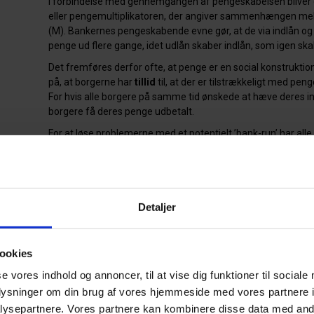
I forbindelse med gennemgangen af pengeskabelsen bliver de 
eller pengemultiplikatoren, der angiver sammenhængen 
(M). Bankernes pengeskabende evne gør, at de via indlån o
penge ud flere gange, idet udlån skaber indlån, som igen ska
Det fremføres derfor ofte, at penge er en social konstrukti
på, at borgerne har
tillid
til, at der er tilstrækkeligt med pen
For hvis alle borgere på samme tid ønskede at hæve deres in
borgere få deres penge udbetalt.
For at løse problemerne med et potentielt ’bank-run’ har all
indskydergarantiordning, som sikrer, at almindelige indlån er 
euro). Ordningen er finansieret af pengeinstitutterne selv.
I dette projekt undersøges, om det er muligt at anvende kreat
udgangspunkt i den samme markedsøkonomiske logik.
Detaljer
Som udgangspunkt undersøges det, om kreativitet har nog
Desuden bruges projektet til at finde ud af, om en social val
og kreativ tænkning. Endelig undersøges det, om kreativitet
ookies
med til at skabe en øget
tillid
mellem de involverede parter.
se vores indhold og annoncer, til at vise dig funktioner til sociale
Den grundlæggende opfattelse for projektet er, at kreativitet
oplysninger om din brug af vores hjemmeside med vores partnere i
selv. Projektet skal derfor IKKE bruges til at beregne den mo
ysepartnere. Vores partnere kan kombinere disse data med andr