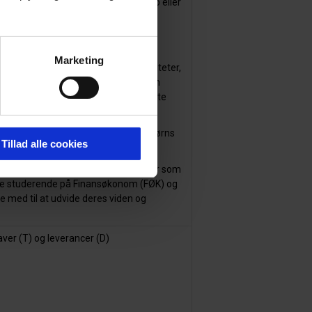
oget, der handler om entreprenørskab eller
øres ved hjælp af de økonomiske
r derfor heller ikke til det allerede
Marketing
tte negative og positive eksternaliteter,
inger ved en økonomisk aktivitet som
 i form af tilskud eller afgifter. Dette
konomi.
et er den centrale aktivitet (f.eks. børns
Tillad alle cookies
at kaste nyt lys på velkendte begreber som
 de studerende på Finansøkonom (FØK) og
e med til at udvide deres viden og
aver (T) og leverancer (D)