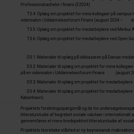
Professionsbachelor i finans (E2024)
T3.4: Oplæg om projektet for mine kollegaer på campus H
vidensalon i Uddannelsesforum Finans (august 2024 – dat
T3.5: Oplæg om projektet for medarbejdere ved Merkur A
T3.6: Oplæg om projektet for medarbejdere ved Open Soci
D3.1: Materialer til oplæg på idébazaren på Danias medar
D3.2: Materialer til oplæg om projektet for mine kollega
på en vidensalon i Uddannelsesforum Finans (august 2
D3.3: Materialer til oplæg om projektet for medarbejdere 
D3.4: Materialer til oplæg om projektet for medarbejdere 
København)
P
rojektets
forskningsspørgsmål og
de tre undersøgelsessp
litteraturstudie
af begrebet
sociale valutaer
i internationalt
gennemføres et mere bredspektret litteraturstudie
af
social
Projektets teoretiske ståsted er ny-keynesiansk makroøkonom