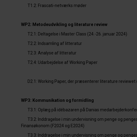
T1.2: Frascati-netværks møder
WP2: Metodeudvikling og literature review
T2.1: Deltagelse i Master Class (24.-26. januar 2024)
T2.2: Indsamling af litteratur
T2.3: Analyse af litteratur
T2.4: Udarbejdelse af Working Paper
D2.1: Working Paper, der præsenterer literature reviewet
WP3: Kommunikation og formidling
T3.1: Oplæg på idébazaren på Danias medarbejderkonfere
T3.2: Inddragelse i min undervisning om penge og penge
Finansøkonom (F2024 og E2024)
T3.3: Inddragelse i min undervisning om penge og penge