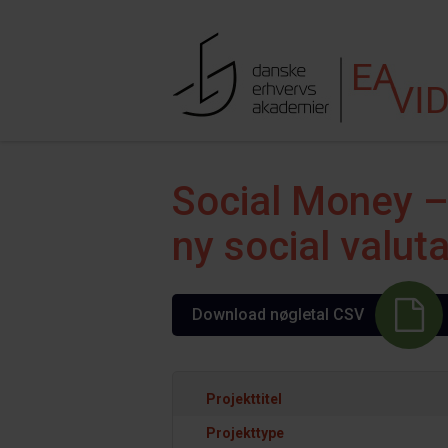
Hop til indhold
Søgefe
Social Money –
ny social valut
Download nøgletal CSV
Projekttitel
Projekttype