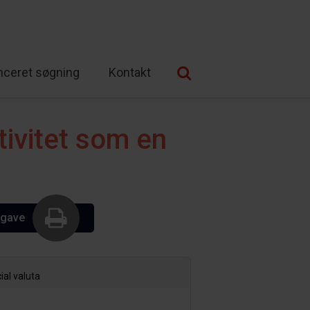
nceret søgning
Kontakt
ivitet som en
dgave
ial valuta