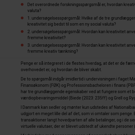
Det overordnede forskningsspørgsmål er, hvordan kreati
valuta?
1. undersøgelsesspørgsmål: Hvilke af de tre grundlægg
kreativitet sig bedst til som en ny social valuta?
2. undersøgelsesspørgsmål: Hvordan kan kreativitet anven
fremme kreativitet?
3. undersøgelsesspørgsmål: Hvordan kan kreativitet anven
fremme kreativ tænkning?
Penge er så integreret i de flestes hverdag, at det er de fær
overhovedet er, og hvordan de bliver skabt.
De to spørgsmål indgår imidlertid i undervisningen i faget
Finansøkonom (FØK) og Professionsbacheloren i finans (PB
har tre grundlæggende egenskaber ved at fungere som et b
værdiopbevaringsmiddel (Biede (2023: 235ff) og Grell og Ryg
I Danmark kan sedler og mønter kun udstedes af Nationalb
udgjort en meget lille del af det, som vi omtaler som penge
transaktioner langt hovedparten af alle betalinger, og i de se
virtuelle valutaer, der er blevet udstedt af ukendte personer 