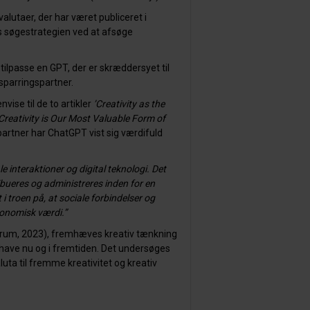
alutaer, der har været publiceret i
s søgestrategien ved at afsøge
 tilpasse en GPT, der er skræddersyet til
sparringspartner.
vise til de to artikler
’Creativity as the
Creativity is Our Most Valuable Form of
rtner har ChatGPT vist sig værdifuld
 interaktioner og digital teknologi. Det
ribueres og administreres inden for en
i troen på, at sociale forbindelser og
konomisk værdi.”
Forum, 2023), fremhæves kreativ tænkning
ave nu og i fremtiden.
Det undersøges
uta til fremme kreativitet og kreativ