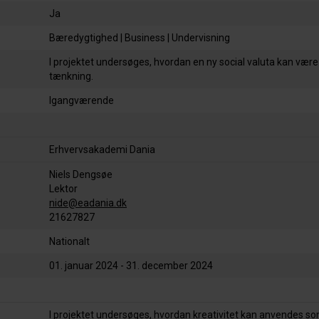
Ja
Bæredygtighed | Business | Undervisning
I projektet undersøges, hvordan en ny social valuta kan være
tænkning.
Igangværende
Erhvervsakademi Dania
Niels Dengsøe
Lektor
nide@eadania.dk
21627827
Nationalt
01. januar 2024 - 31. december 2024
I projektet undersøges, hvordan kreativitet kan anvendes som