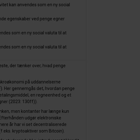
vitet kan anvendes som en ny social
ende egenskaber ved penge egner
des som en ny social valuta til at
des som en ny social valuta til at
reste, der tænker over, hvad penge
 Makroøkonomi på uddannelserne
F). Her gennemgås det, hvordan penge
etalingsmiddel, en regneenhed og et
ner (2023: 130ff)).
anken, men kontanter har længe kun
. Efterhånden udgør elektroniske
nere år har vi set decentraliserede
(f.eks. kryptoaktiver som Bitcoin).