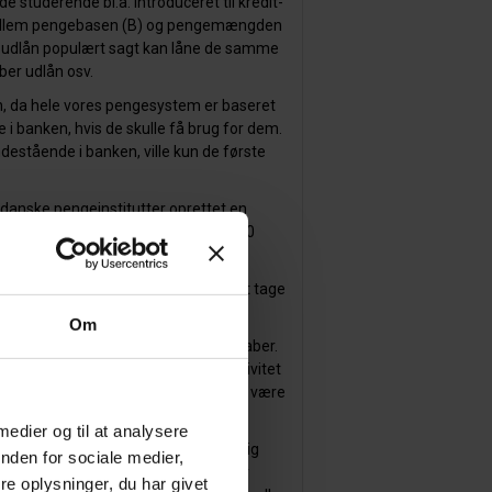
studerende bl.a. introduceret til kredit-
mellem pengebasen (B) og pengemængden
g udlån populært sagt kan låne de samme
ber udlån osv.
on, da hele vores pengesystem er baseret
ge i banken, hvis de skulle få brug for dem.
destående i banken, ville kun de første
e danske pengeinstitutter oprettet en
dækket op til ca. 750.000 kr. (100.000
ivitet som en ny social valuta ved at tage
Om
le af penges grundlæggende egenskaber.
uta kan anvendes til at fremme kreativitet
 som en ny social valuta ligefrem kan være
 medier og til at analysere
 og kreativ tænkning har en værdi i sig
nden for sociale medier,
netære værdi af kreativitet og kreativ
e oplysninger, du har givet