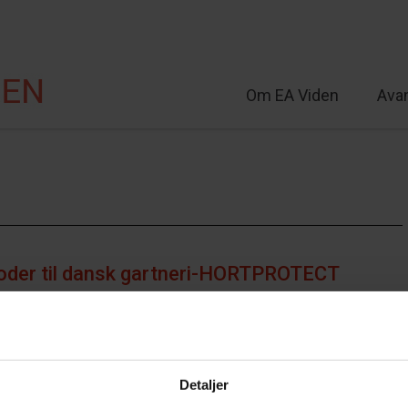
Om EA Viden
Ava
lt
oder til dansk gartneri-HORTPROTECT
Detaljer