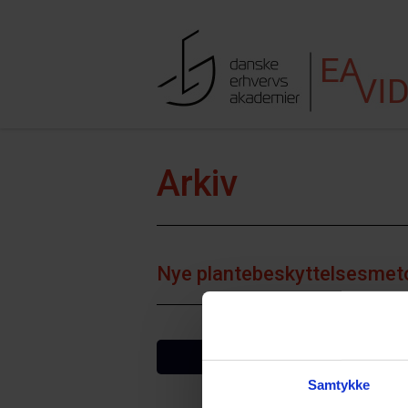
Hop til indhold
Søgefe
Arkiv
Nye plantebeskyttelsesmet
VIS FLERE
Samtykke