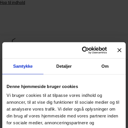
Hop til indhold
Samtykke
Detaljer
Om
Arkiv
Denne hjemmeside bruger cookies
Vi bruger cookies til at tilpasse vores indhold og
Kulturel intelligens som katalysator for
annoncer, til at vise dig funktioner til sociale medier og til
globalt engagement hos ledere
at analysere vores trafik. Vi deler også oplysninger om
din brug af vores hjemmeside med vores partnere inden
for sociale medier, annonceringspartnere og