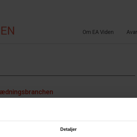
Om EA Viden
Ava
lt
eklædningsbranchen
Detaljer