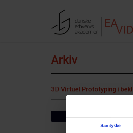
Hop til indhold
Søgefe
Arkiv
3D Virtuel Prototyping i b
VIS FLERE
Samtykke